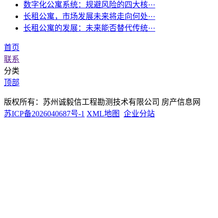
数字化公寓系统：规避风险的四大核···
长租公寓，市场发展未来将走向何处···
长租公寓的发展：未来能否替代传统···
首页
联系
分类
顶部
版权所有：苏州诚毅信工程勘测技术有限公司 房产信息网
苏ICP备2026040687号-1
XML地图
企业分站