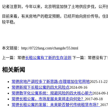
记者注意到，今年以来，北京明显加快了土地供应步伐，公开挂
目前来看，有关房地产的稳定预期，已经开始向房价传导。住建
较平稳。
本文链接：http://0722fang.com/changde/55.html
上一篇：常德
长租公寓有了新的生存法则
下一篇：常德没有了
相关新闻
常德房地产调控多了新思路:合理增加住宅用地
2025-11-22
常德新规下长租公寓的四大风险点
2024-09-16
常德数字化公寓系统：规避风险的四大核心能力
2024-09-
常德长租公寓，市场发展未来将走向何处？
2017-09-18
常德长租公寓的发展：未来能否替代传统租赁市场？
2017