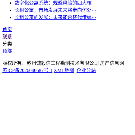
数字化公寓系统：规避风险的四大核···
长租公寓，市场发展未来将走向何处···
长租公寓的发展：未来能否替代传统···
首页
联系
分类
顶部
版权所有：苏州诚毅信工程勘测技术有限公司 房产信息网
苏ICP备2026040687号-1
XML地图
企业分站