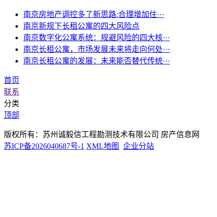
南京房地产调控多了新思路:合理增加住···
南京新规下长租公寓的四大风险点
南京数字化公寓系统：规避风险的四大核···
南京长租公寓，市场发展未来将走向何处···
南京长租公寓的发展：未来能否替代传统···
首页
联系
分类
顶部
版权所有：苏州诚毅信工程勘测技术有限公司 房产信息网
苏ICP备2026040687号-1
XML地图
企业分站